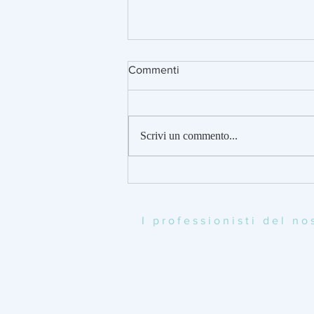
Commenti
Scrivi un commento...
Rivalutazione delle
partecipazioni e dei terreni
fino al 15 novembre
I professionisti del n