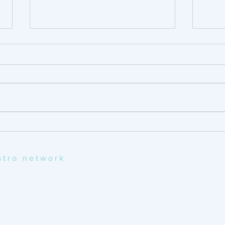
Conversazioni di diritto:
Conve
crescita aziendale e
socie
acquisizione
fatto.
ostro network