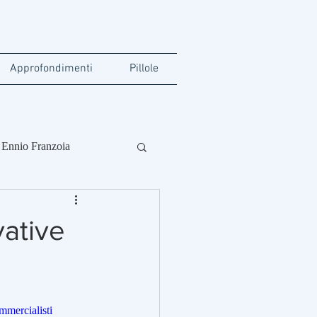
Approfondimenti
Pillole
Ennio Franzoia
vative
ercialisti