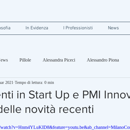
osofia
In Evidenza
I Professionisti
News
ews
Pillole
Alessandra Piceci
Alessandro Piona
mar 2021
Tempo di lettura: 0 min
ertolini
Carlo Roberto Cappa
nti in Start Up e PMI Inno
delle novità recenti
m/watch?v=Hnm4YLuKID8&feature=youtu.be&ab_channel=MilanoComm