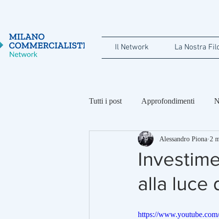
Il Network
La Nostra Fil
Tutti i post
Approfondimenti
N
Alessandro Piona
2 
Maria Luisa Calini
Federico B
Investime
alla luce 
https://www.youtube.co