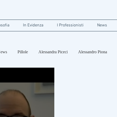
osofia
In Evidenza
I Professionisti
News
ews
Pillole
Alessandra Piceci
Alessandro Piona
ertolini
Carlo Roberto Cappa