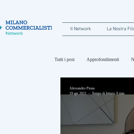
Il Network
La Nostra Fil
Tutti i post
Approfondimenti
N
Maria Luisa Calini
Federico B
Alessandro Piona
19 apr 2021
Tempo di lettura: 0 min