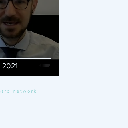
g 2021
ostro network