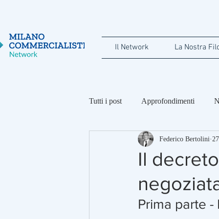
Il Network
La Nostra Fil
Tutti i post
Approfondimenti
N
Federico Bertolini
27
Maria Luisa Calini
Federico B
Il decret
negoziata 
Prima parte - I