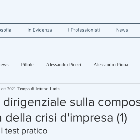
osofia
In Evidenza
I Professionisti
News
ews
Pillole
Alessandra Piceci
Alessandro Piona
 ott 2021
Tempo di lettura: 1 min
ertolini
Carlo Roberto Cappa
o dirigenziale sulla compo
della crisi d'impresa (1)
l test pratico