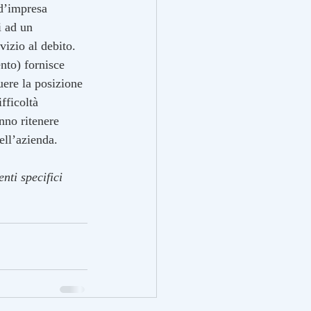
 d’impresa 
i ad un 
vizio al debito. 
ento) fornisce 
ere la posizione 
fficoltà 
anno ritenere 
ell’azienda. 
nti specifici