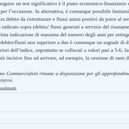
seguire un test significativo è il piano economico-finanziario
per l’occasione. In alternativa, è comunque possibile limitars
a debito da ristrutturare e flussi annui positivi da porre al ser
o indicato sopra (debito/ flussi generati a servizio del risanam
rima indicazione di massima del numero degli anni per estingu
 debito/flussi non superiore a due è comunque un segnale di di
iori dell’indice, soprattutto se collocati a valori pari a 5-6, f
iù incisive fino ad arrivare, ad esempio, la cessione di rami d
ano Commercialisti rimane a disposizione per gli approfondime
'impresa
ondimenti