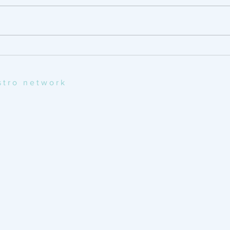
Conversazioni di diritto:
Conve
crescita aziendale e
socie
acquisizione
fatto.
ostro network