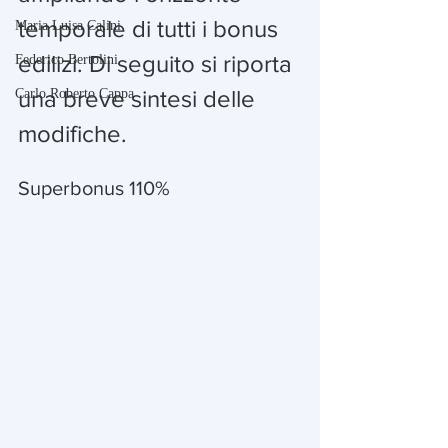
temporale di tutti i bonus 
Maria Luisa Calini
edilizi. Di seguito si riporta 
Federico Bertolini
una breve sintesi delle 
Carlo Roberto Cappa
modifiche.
Superbonus 110%