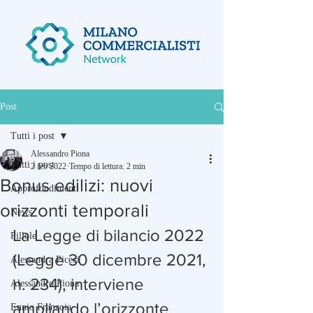
Post
Tutti i post
Alessandro Piona
Tutti i post
2 feb 2022
Tempo di lettura: 2 min
Bonus edilizi: nuovi
Approfondimenti
orizzonti temporali
News
La Legge di bilancio 2022 
Pillole
(Legge 30 dicembre 2021, 
Alessandra Piceci
n. 234), interviene 
Alessandro Piona
ampliando l’orizzonte 
Ennio Franzoia