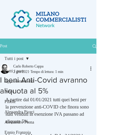
Post
Tutti i post
Carlo Roberto Cappa
Tutti i post
2 gen 2021
Tempo di lettura: 1 min
I beni Anti-Covid avranno
Approfondimenti
aliquota al 5%
News
A partire dal 01/01/2021 tutti quei beni per 
Pillole
la prevenzione anti-COVID che finora sono 
Alessandra Piceci
stati venduti in esenzione IVA passano ad 
aliquota 5%.
Alessandro Piona
Ennio Franzoia