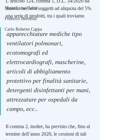
L’articolo 124, comma 1, D.L. 34/2020 ha 
Maria Luisa Calini
inserito nei beni soggetti ad aliquota del 5% 
una serie di prodotti, tra i quali troviamo 
Federico Bertolini
Carlo Roberto Cappa
apparecchiature mediche tipo 
ventilatori polmonari, 
ecotomografi ed 
elettrocardiografi, mascherine, 
articoli di abbigliamento 
protettivo per finalità sanitarie, 
detergenti disinfettanti per mani, 
attrezzature per ospedali da 
campo, ecc..
Il comma 2, inoltre, ha previsto che, fino al 
termine dell’anno 2020, le cessioni di tali 