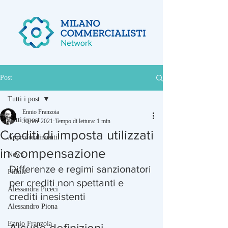
Post
Tutti i post
Ennio Franzoia
Tutti i post
30 nov 2021
Tempo di lettura: 1 min
Crediti di imposta utilizzati
Approfondimenti
in compensazione
News
Differenze e regimi sanzionatori 
Pillole
per crediti non spettanti e 
Alessandra Piceci
crediti inesistenti
Alessandro Piona
Ennio Franzoia
Alcune definizioni