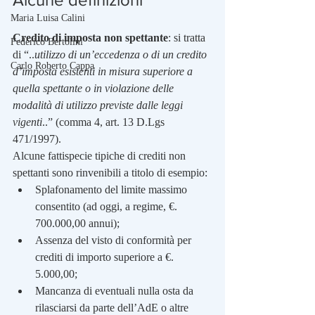
Maria Luisa Calini
Credito di imposta non spettante
: si tratta 
Federico Bertolini
di “..
utilizzo di un’eccedenza o di un credito 
Carlo Roberto Cappa
d’imposta esistenti in misura superiore a 
quella spettante o in violazione delle 
modalità di utilizzo previste dalle leggi 
vigenti
..” (comma 4, art. 13 D.Lgs 
471/1997).
Alcune fattispecie tipiche di crediti non 
spettanti sono rinvenibili a titolo di esempio:
Splafonamento del limite massimo 
consentito (ad oggi, a regime, €. 
700.000,00 annui);
Assenza del visto di conformità per 
crediti di importo superiore a €. 
5.000,00;
Mancanza di eventuali nulla osta da 
rilasciarsi da parte dell’AdE o altre 