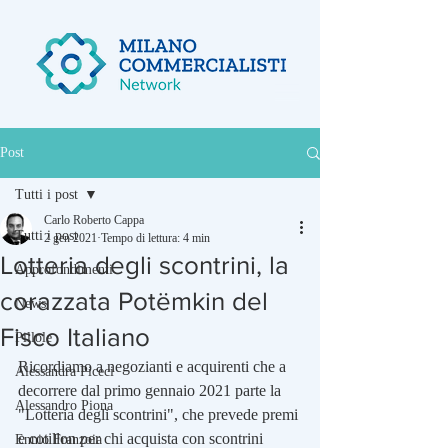
Post
Tutti i post
Carlo Roberto Cappa
Tutti i post
2 gen 2021
Tempo di lettura: 4 min
Lotteria degli scontrini, la
Approfondimenti
corazzata Potëmkin del
News
Fisco Italiano
Pillole
Ricordiamo a negozianti e acquirenti che a 
Alessandra Piceci
decorrere dal primo gennaio 2021 parte la 
Alessandro Piona
"Lotteria degli scontrini", che prevede premi 
e cotillon per chi acquista con scontrini 
Ennio Franzoia