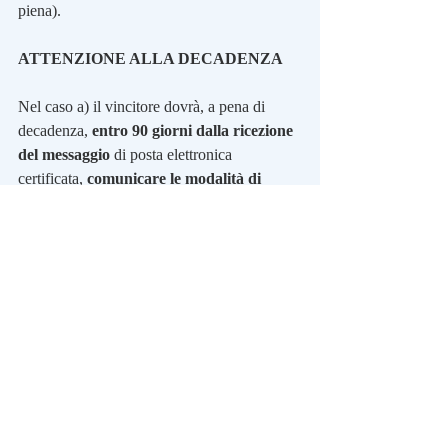
piena).
ATTENZIONE ALLA DECADENZA
Nel caso a) il vincitore dovrà, a pena di 
decadenza, 
entro 90 giorni dalla ricezione 
del messaggio
 di posta elettronica 
certificata, 
comunicare le modalità di 
pagamento prescelte
.
Nel caso b) il vincitore dovrà, a pena di 
decadenza, 
recarsi entro 90 giorni dalla 
ricezione della raccomandata presso 
l’Ufficio dei monopoli 
territorialmente 
competente in base al proprio domicilio 
fiscale per l’identificazione e l’indicazione 
delle modalità di pagamento. Chi si è 
registrato nell'area riservata del portale – 
tramite SPID (Sistema Pubblico di Identità 
Digitale) o, anche, CNS (Carta Nazionale 