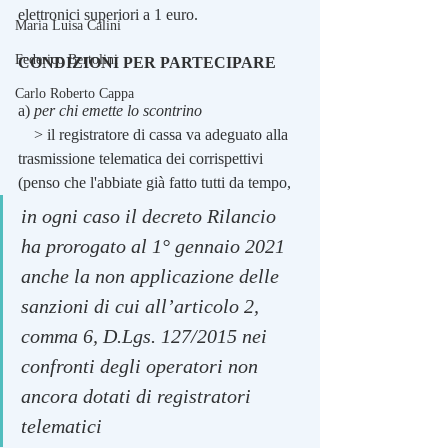
elettronici superiori a 1 euro.
Maria Luisa Calini
Federico Bertolini
CONDIZIONI PER PARTECIPARE
Carlo Roberto Cappa
a) 
per chi emette lo scontrino
    > il registratore di cassa va adeguato alla 
trasmissione telematica dei corrispettivi 
(penso che l'abbiate già fatto tutti da tempo, 
in ogni caso il decreto Rilancio 
ha prorogato al 1° gennaio 2021 
anche la non applicazione delle 
sanzioni di cui all’articolo 2, 
comma 6, D.Lgs. 127/2015 nei 
confronti degli operatori non 
ancora dotati di registratori 
telematici